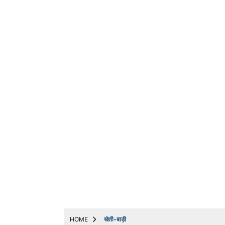
ट्रेंडिंग
धर्म
बिजनेस
अन्य
मनोरंजन
मोबाइल & ऑटो
योजनाएं
लाइफस्टाइल
वायरल
संपादकीय
नौकरी
Web Stories
HOME
खेती-बाड़ी