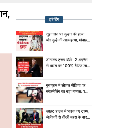
ान,
ट्रेंडिंग
सुहागरात पर दुल्हन की हत्या
और दूल्हे की आत्महत्या, मोबाइल
में छुपा है चौंकाने वाला सच!
डोनाल्ड ट्रम्प बोले- 2 अप्रैल
से भारत पर 100% टैरिफ लागू,
पाकिस्तान को कहा शुक्रिया
गुरुग्राम में सोशल मीडिया पर
ब्लैकमेलिंग का बड़ा मामला: 15
साल की छात्रा से 80 लाख
रुपये की ठगी
व्हाइट हाउस में भड़क गए ट्रम्प,
जेलेंस्की से तीखी बहस के बाद
मीटिंग छोड़कर निकले यूक्रेनी