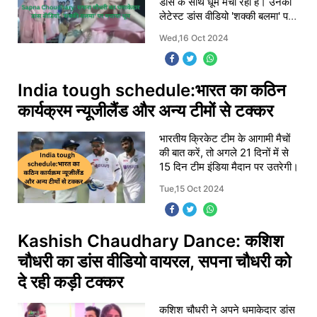
डांस के साथ धूम मचा रही हैं। उनका
लेटेस्ट डांस वीडियो 'शक्‍की बलमा' पर
वायरल हो रहा है, जिसमें वह अपनी
Wed,16 Oct 2024
मोहक मुस्‍कान और जलवे से दर्श
India tough schedule:भारत का कठिन
कार्यक्रम न्यूजीलैंड और अन्य टीमों से टक्कर
भारतीय क्रिकेट टीम के आगामी मैचों
की बात करें, तो अगले 21 दिनों में से
15 दिन टीम इंडिया मैदान पर उतरेगी।
Tue,15 Oct 2024
Kashish Chaudhary Dance: कशिश
चौधरी का डांस वीडियो वायरल, सपना चौधरी को
दे रही कड़ी टक्कर
कशिश चौधरी ने अपने धमाकेदार डांस