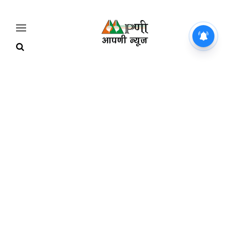
महिलाओं के लिए नई योजना: 25
सितंबर से मिलेगी ₹2100 महीना,
जानिए पूरी डिटेल
Home
Breaking
हरियाणा
राजनीति
खेती-
बाड़ी
मौसम
अपडेट