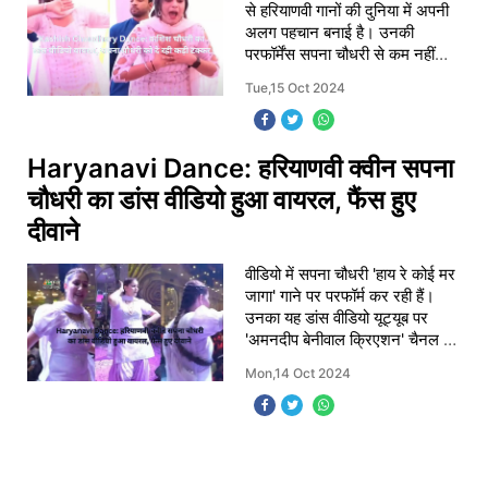
से हरियाणवी गानों की दुनिया में अपनी
अलग पहचान बनाई है। उनकी
परफॉर्मेंस सपना चौधरी से कम नहीं
होती और लोग उन्हें "छोटी सपना" भी
Tue,15 Oct 2024
कहते हैं।
Haryanavi Dance: हरियाणवी क्वीन सपना
चौधरी का डांस वीडियो हुआ वायरल, फैंस हुए
दीवाने
वीडियो में सपना चौधरी 'हाय रे कोई मर
जागा' गाने पर परफॉर्म कर रही हैं।
उनका यह डांस वीडियो यूट्यूब पर
'अमनदीप बेनीवाल क्रिएशन' चैनल ने
दो हफ्ते पहले रिलीज किया था, जिसे
Mon,14 Oct 2024
अब तक करोड़ों व्यूज मिल चुके ह