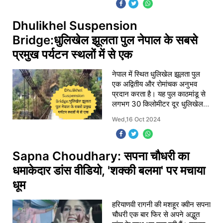
Dhulikhel Suspension
Bridge:धुलिखेल झूलता पुल नेपाल के सबसे
प्रमुख पर्यटन स्थलों में से एक
नेपाल में स्थित धुलिखेल झूलता पुल
एक अद्वितीय और रोमांचक अनुभव
प्रदान करता है। यह पुल काठमांडू से
लगभग 30 किलोमीटर दूर धुलिखेल
शहर में स्थित है,
Wed,16 Oct 2024
Sapna Choudhary: सपना चौधरी का
धमाकेदार डांस वीडियो, 'शक्‍की बलमा' पर मचाया
धूम
हरियाणवी रागनी की मशहूर क्वीन सपना
चौधरी एक बार फिर से अपने अद्भुत