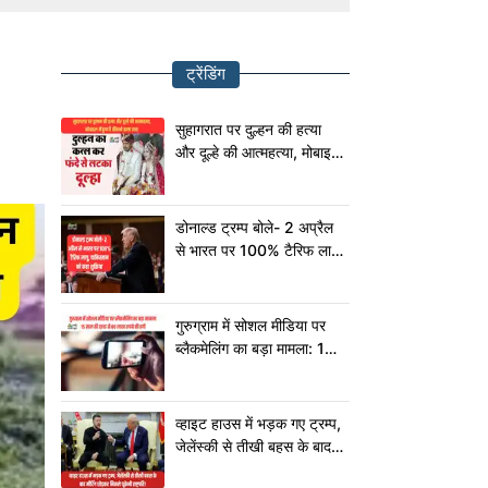
ट्रेंडिंग
सुहागरात पर दुल्हन की हत्या
और दूल्हे की आत्महत्या, मोबाइल
में छुपा है चौंकाने वाला सच!
डोनाल्ड ट्रम्प बोले- 2 अप्रैल
से भारत पर 100% टैरिफ लागू,
पाकिस्तान को कहा शुक्रिया
गुरुग्राम में सोशल मीडिया पर
ब्लैकमेलिंग का बड़ा मामला: 15
साल की छात्रा से 80 लाख
रुपये की ठगी
व्हाइट हाउस में भड़क गए ट्रम्प,
जेलेंस्की से तीखी बहस के बाद
मीटिंग छोड़कर निकले यूक्रेनी