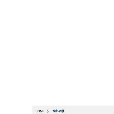
ट्रेंडिंग
धर्म
बिजनेस
अन्य
मनोरंजन
मोबाइल & ऑटो
योजनाएं
लाइफस्टाइल
वायरल
संपादकीय
नौकरी
Web Stories
HOME
खेती-बाड़ी