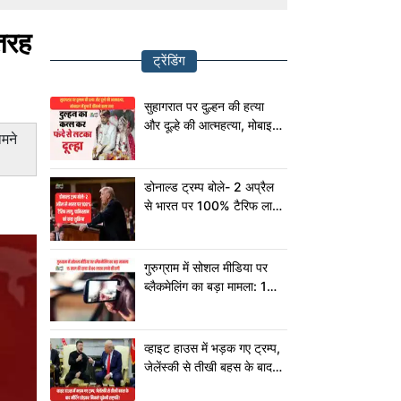
 तरह
ट्रेंडिंग
सुहागरात पर दुल्हन की हत्या
और दूल्हे की आत्महत्या, मोबाइल
ामने
में छुपा है चौंकाने वाला सच!
डोनाल्ड ट्रम्प बोले- 2 अप्रैल
से भारत पर 100% टैरिफ लागू,
पाकिस्तान को कहा शुक्रिया
गुरुग्राम में सोशल मीडिया पर
ब्लैकमेलिंग का बड़ा मामला: 15
साल की छात्रा से 80 लाख
रुपये की ठगी
व्हाइट हाउस में भड़क गए ट्रम्प,
जेलेंस्की से तीखी बहस के बाद
मीटिंग छोड़कर निकले यूक्रेनी