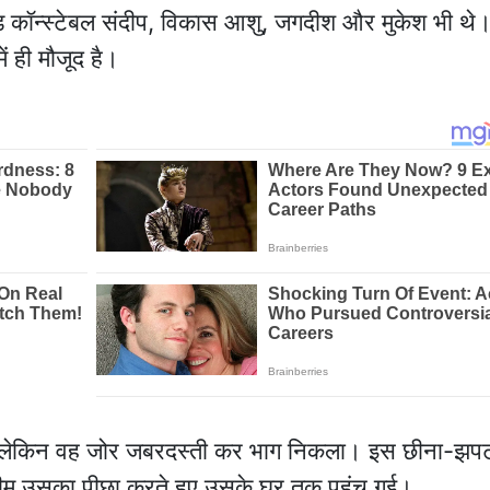
ेड कॉन्स्टेबल संदीप, विकास आशु, जगदीश और मुकेश भी थे
ं ही मौजूद है।
 लेकिन वह जोर जबरदस्ती कर भाग निकला। इस छीना-झपटी
ीम उसका पीछा करते हुए उसके घर तक पहुंच गई।