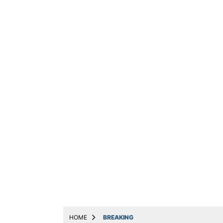
ट्रेंडिंग
धर्म
बिजनेस
अन्य
मनोरंजन
मोबाइल & ऑटो
योजनाएं
लाइफस्टाइल
वायरल
संपादकीय
नौकरी
Web Stories
HOME
BREAKING