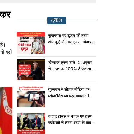
ड़कर
ट्रेंडिंग
सुहागरात पर दुल्हन की हत्या
और दूल्हे की आत्महत्या, मोबाइल
 गई।
में छुपा है चौंकाने वाला सच!
नी बढ़ी
डोनाल्ड ट्रम्प बोले- 2 अप्रैल
से भारत पर 100% टैरिफ लागू,
पाकिस्तान को कहा शुक्रिया
गुरुग्राम में सोशल मीडिया पर
ब्लैकमेलिंग का बड़ा मामला: 15
साल की छात्रा से 80 लाख
रुपये की ठगी
व्हाइट हाउस में भड़क गए ट्रम्प,
जेलेंस्की से तीखी बहस के बाद
मीटिंग छोड़कर निकले यूक्रेनी