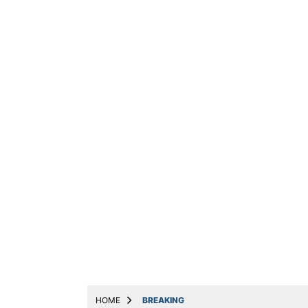
ट्रेंडिंग
धर्म
बिजनेस
अन्य
मनोरंजन
मोबाइल & ऑटो
योजनाएं
लाइफस्टाइल
वायरल
संपादकीय
नौकरी
Web Stories
HOME
BREAKING