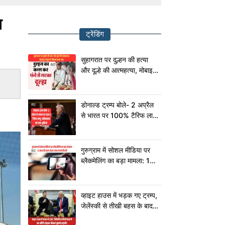
ा
ट्रेंडिंग
सुहागरात पर दुल्हन की हत्या
और दूल्हे की आत्महत्या, मोबाइल
में छुपा है चौंकाने वाला सच!
डोनाल्ड ट्रम्प बोले- 2 अप्रैल
से भारत पर 100% टैरिफ लागू,
पाकिस्तान को कहा शुक्रिया
गुरुग्राम में सोशल मीडिया पर
ब्लैकमेलिंग का बड़ा मामला: 15
साल की छात्रा से 80 लाख
रुपये की ठगी
व्हाइट हाउस में भड़क गए ट्रम्प,
जेलेंस्की से तीखी बहस के बाद
मीटिंग छोड़कर निकले यूक्रेनी