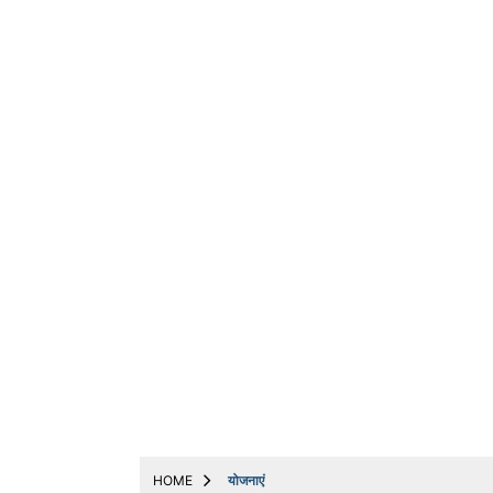
ट्रेंडिंग
धर्म
बिजनेस
अन्य
मनोरंजन
मोबाइल & ऑटो
योजनाएं
लाइफस्टाइल
वायरल
संपादकीय
नौकरी
Web Stories
HOME
योजनाएं