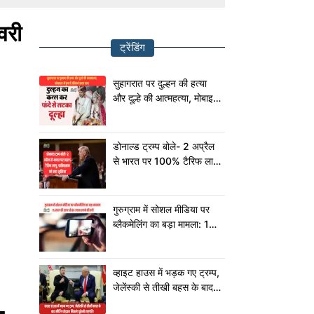
वरी
ट्रेंडिंग
सुहागरात पर दुल्हन की हत्या
और दूल्हे की आत्महत्या, मोबाइल
में छुपा है चौंकाने वाला सच!
डोनाल्ड ट्रम्प बोले- 2 अप्रैल
से भारत पर 100% टैरिफ लागू,
पाकिस्तान को कहा शुक्रिया
गुरुग्राम में सोशल मीडिया पर
ब्लैकमेलिंग का बड़ा मामला: 15
साल की छात्रा से 80 लाख
रुपये की ठगी
व्हाइट हाउस में भड़क गए ट्रम्प,
जेलेंस्की से तीखी बहस के बाद
मीटिंग छोड़कर निकले यूक्रेनी