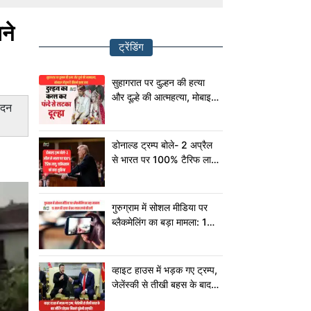
ने
ट्रेंडिंग
सुहागरात पर दुल्हन की हत्या
और दूल्हे की आत्महत्या, मोबाइल
ेदन
में छुपा है चौंकाने वाला सच!
डोनाल्ड ट्रम्प बोले- 2 अप्रैल
से भारत पर 100% टैरिफ लागू,
पाकिस्तान को कहा शुक्रिया
गुरुग्राम में सोशल मीडिया पर
ब्लैकमेलिंग का बड़ा मामला: 15
साल की छात्रा से 80 लाख
रुपये की ठगी
व्हाइट हाउस में भड़क गए ट्रम्प,
जेलेंस्की से तीखी बहस के बाद
मीटिंग छोड़कर निकले यूक्रेनी