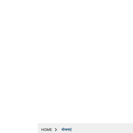
ट्रेंडिंग
धर्म
बिजनेस
अन्य
मनोरंजन
मोबाइल & ऑटो
योजनाएं
लाइफस्टाइल
वायरल
संपादकीय
नौकरी
Web Stories
HOME
योजनाएं