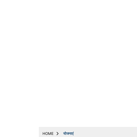
ट्रेंडिंग
धर्म
बिजनेस
अन्य
मनोरंजन
मोबाइल & ऑटो
योजनाएं
लाइफस्टाइल
वायरल
संपादकीय
नौकरी
Web Stories
HOME
योजनाएं