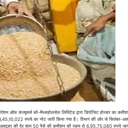
 ऑफ कंज्यूमर्स को-मैथ्सहोलसेल लिमिटेड द्वारा डिपोजिट होल्डर का कमीश
4,45,10,022 रुपये का नोट जारी किया गया है। विभाग की ओर से सितंबर-अक्
-अक्टूबर की देर शाम 50 पैसे की कमीशन की रकम से 6,95,75,080 रुपये जा