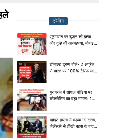
हले
ट्रेंडिंग
सुहागरात पर दुल्हन की हत्या
और दूल्हे की आत्महत्या, मोबाइल
में छुपा है चौंकाने वाला सच!
डोनाल्ड ट्रम्प बोले- 2 अप्रैल
से भारत पर 100% टैरिफ लागू,
पाकिस्तान को कहा शुक्रिया
गुरुग्राम में सोशल मीडिया पर
ब्लैकमेलिंग का बड़ा मामला: 15
साल की छात्रा से 80 लाख
रुपये की ठगी
व्हाइट हाउस में भड़क गए ट्रम्प,
जेलेंस्की से तीखी बहस के बाद
मीटिंग छोड़कर निकले यूक्रेनी