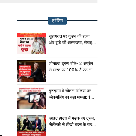
ट्रेंडिंग
सुहागरात पर दुल्हन की हत्या
और दूल्हे की आत्महत्या, मोबाइल
में छुपा है चौंकाने वाला सच!
डोनाल्ड ट्रम्प बोले- 2 अप्रैल
से भारत पर 100% टैरिफ लागू,
पाकिस्तान को कहा शुक्रिया
गुरुग्राम में सोशल मीडिया पर
ब्लैकमेलिंग का बड़ा मामला: 15
साल की छात्रा से 80 लाख
रुपये की ठगी
व्हाइट हाउस में भड़क गए ट्रम्प,
जेलेंस्की से तीखी बहस के बाद
मीटिंग छोड़कर निकले यूक्रेनी