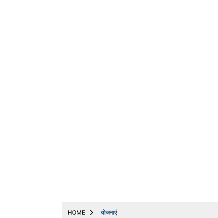
ट्रेंडिंग
धर्म
बिजनेस
अन्य
मनोरंजन
मोबाइल & ऑटो
योजनाएं
लाइफस्टाइल
वायरल
संपादकीय
नौकरी
Web Stories
HOME
योजनाएं