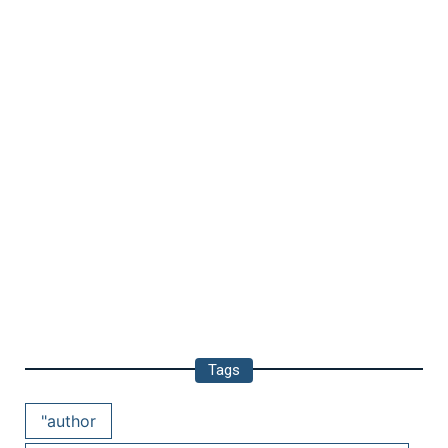
Tags
"author