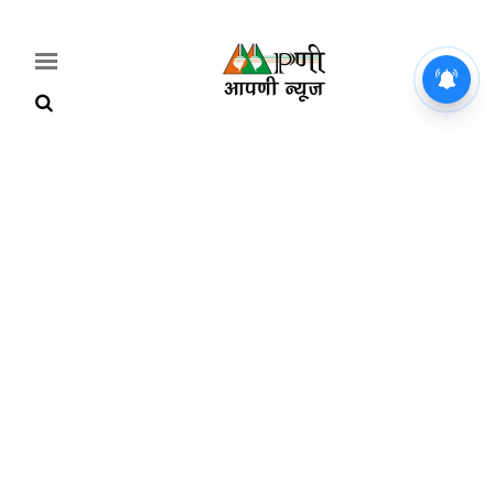
Home
Breaking
हरियाणा
राजनीति
खेती-
बाड़ी
मौसम
अपडेट