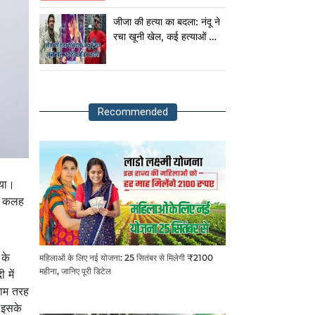
राष्ट्रपति!
जीजा की हत्या का बदला: नंदू ने
रचा खूनी खेल, कई हत्याओं का
आरोपी
Recommended
िया।
दी कलह
 के
महिलाओं के लिए नई योजना: 25 सितंबर से मिलेगी ₹2100
महीना, जानिए पूरी डिटेल
 में
माम तरह
 इसके