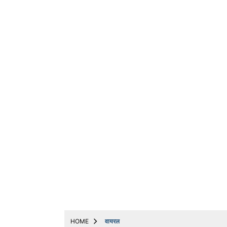
ट्रेंडिंग
धर्म
बिजनेस
अन्य
मनोरंजन
मोबाइल & ऑटो
योजनाएं
लाइफस्टाइल
वायरल
संपादकीय
नौकरी
Web Stories
HOME
वायरल