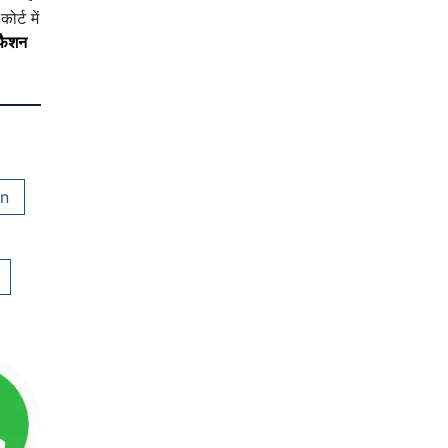
र्ट में
फैशन
n