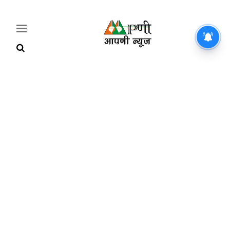
महिलाओं के लिए नई योजना: 25
सितंबर से मिलेगी ₹2100 महीना,
जानिए पूरी डिटेल
Home
Breaking
हरियाणा
राजनीति
खेती-
बाड़ी
मौसम
अपडेट