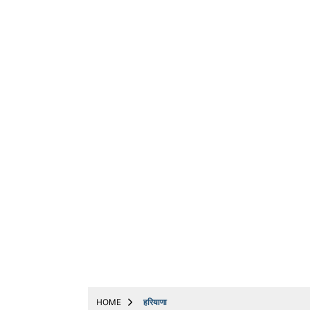
ट्रेंडिंग
धर्म
बिजनेस
अन्य
मनोरंजन
मोबाइल & ऑटो
योजनाएं
लाइफस्टाइल
वायरल
संपादकीय
नौकरी
Web Stories
HOME
हरियाणा