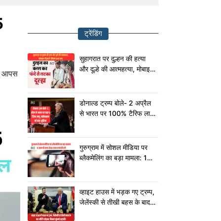
5
ट्रेंडिंग
सुहागरात पर दुल्हन की हत्या
और दूल्हे की आत्महत्या, मोबाइल
हन आपस
में छुपा है चौंकाने वाला सच!
डोनाल्ड ट्रम्प बोले- 2 अप्रैल
से भारत पर 100% टैरिफ लागू,
पाकिस्तान को कहा शुक्रिया
गुरुग्राम में सोशल मीडिया पर
ब्लैकमेलिंग का बड़ा मामला: 15
साल की छात्रा से 80 लाख
रुपये की ठगी
व्हाइट हाउस में भड़क गए ट्रम्प,
जेलेंस्की से तीखी बहस के बाद
मीटिंग छोड़कर निकले यूक्रेनी